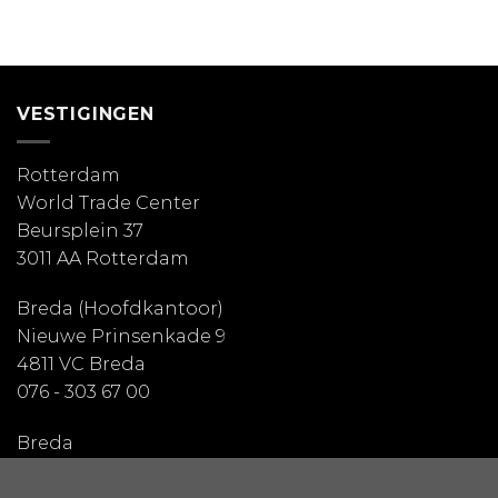
VESTIGINGEN
Rotterdam
World Trade Center
Beursplein 37
3011 AA Rotterdam
Breda
(Hoofdkantoor)
Nieuwe Prinsenkade 9
4811 VC Breda
076 - 303 67 00
Breda
Hazeldonk 6041