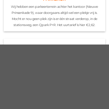
Wij hebben een parkeerterrein achter het kantoor (Nieuwe
Prinsenkade 9), waar doorgaans altijd wel een plekje vrij is.
Mocht er nou geen plek zijn is er één straat verderop, in de
stationsweg, een Qpark P+R. Het uurtarief is hier €2,62.
OV HALTES
Aangezien ons prachtige kantoor precies 50 meter van station
Breda zit, zijn andere OV-haltes niet echt relevant.
VESTIGINGEN
Rotterdam