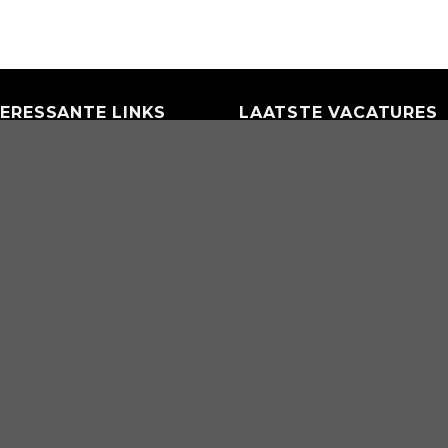
TERESSANTE LINKS
LAATSTE VACATURES
claimer
Administratief Medewer
vacyverklaring
Logistiek Administratief
(ploegen)
Assistent douane declar
Douane Declarant
Supervisor Customs