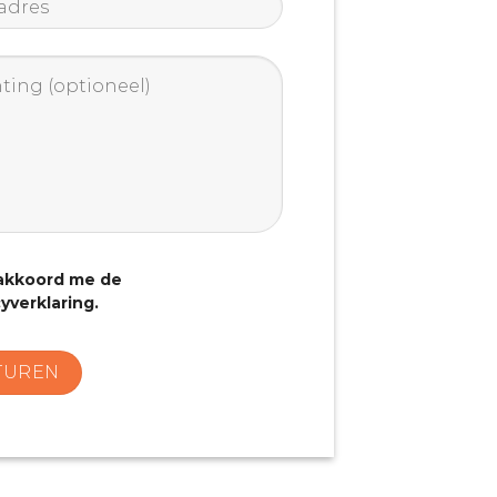
es
*
ing
*
 akkoord me de
yverklaring.