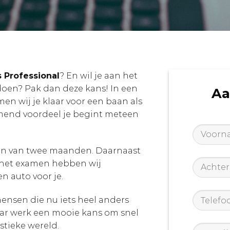
 Professional
? En wil je aan het
 doen? Pak dan deze kans! In een
Aa
en wij je klaar voor een baan als
omend voordeel je begint meteen
Voorna
aan van twee maanden. Daarnaast
Achter
a het examen hebben wij
n auto voor je.
Telefoo
mensen die nu iets heel anders
aar werk een mooie kans om snel
stieke wereld.
E-