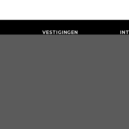
VESTIGINGEN
IN
Rotterdam
Dis
World Trade Center
Pri
Beursplein 37
3011 AA Rotterdam
Breda
(Hoofdkantoor)
Nieuwe Prinsenkade 9
4811 VC Breda
076 - 303 67 00
Breda
Hazeldonk 6041