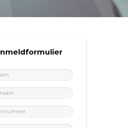
nmeldformulier
am
*
naam
*
n
*