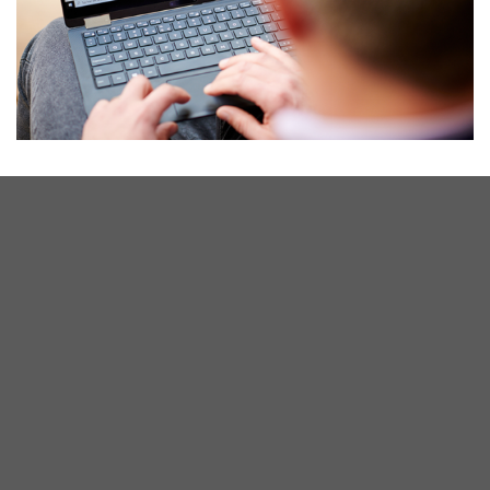
Kortom
Samen zorgen we voor declaranten en
customs professionals met up-to-date
kennis die projectmatig kunnen worden
ingezet. Door gebruik te maken van de
mensen van
CPN
beschik je over flexibiliteit
en tegelijkertijd over een kennispartner op
het gebied van de meest ingewikkelde
douanezaken.